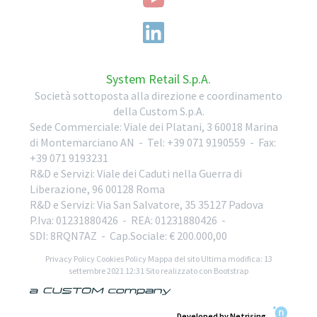
System Retail S.p.A.
Società sottoposta alla direzione e coordinamento
della Custom S.p.A.
Sede Commerciale:
Viale dei Platani, 3
60018
Marina
di Montemarciano
AN
-
Tel:
+39 071 9190559
-
Fax:
+39 071 9193231
R&D e Servizi:
Viale dei Caduti nella Guerra di
Liberazione, 96
00128
Roma
R&D e Servizi:
Via San Salvatore, 35
35127
Padova
P.Iva: 01231880426
- REA: 01231880426
-
SDI: 8RQN7AZ
- Cap.Sociale: € 200.000,00
Privacy Policy
Cookies Policy
Mappa del sito
Ultima modifica: 13
settembre 2021 12:31
Sito realizzato con Bootstrap
Developed by Netrising