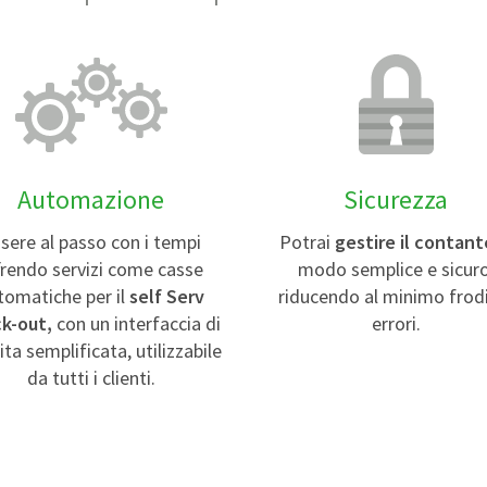
Automazione
Sicurezza
sere al passo con i tempi
Potrai
gestire il contant
frendo servizi come casse
modo semplice e sicuro
tomatiche per il
self Serv
riducendo al minimo frod
k-out,
con un interfaccia di
errori.
ta semplificata, utilizzabile
da tutti i clienti.