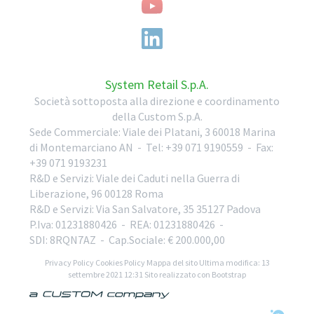
System Retail S.p.A.
Società sottoposta alla direzione e coordinamento
della Custom S.p.A.
Sede Commerciale:
Viale dei Platani, 3
60018
Marina
di Montemarciano
AN
-
Tel:
+39 071 9190559
-
Fax:
+39 071 9193231
R&D e Servizi:
Viale dei Caduti nella Guerra di
Liberazione, 96
00128
Roma
R&D e Servizi:
Via San Salvatore, 35
35127
Padova
P.Iva: 01231880426
- REA: 01231880426
-
SDI: 8RQN7AZ
- Cap.Sociale: € 200.000,00
Privacy Policy
Cookies Policy
Mappa del sito
Ultima modifica: 13
settembre 2021 12:31
Sito realizzato con Bootstrap