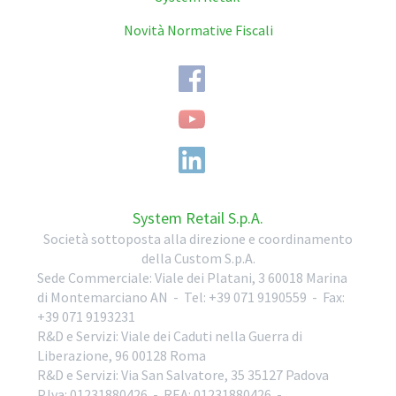
Novità Normative Fiscali
System Retail S.p.A.
Società sottoposta alla direzione e coordinamento
della Custom S.p.A.
Sede Commerciale:
Viale dei Platani, 3
60018
Marina
di Montemarciano
AN
-
Tel:
+39 071 9190559
-
Fax:
+39 071 9193231
R&D e Servizi:
Viale dei Caduti nella Guerra di
Liberazione, 96
00128
Roma
R&D e Servizi:
Via San Salvatore, 35
35127
Padova
P.Iva: 01231880426
- REA: 01231880426
-