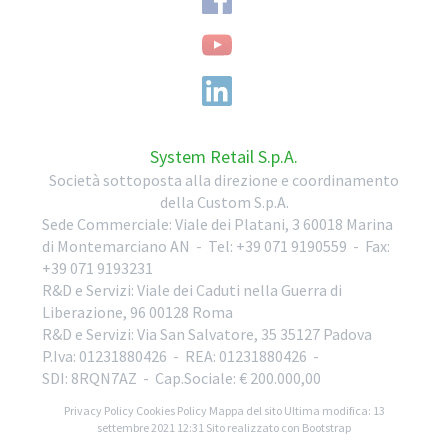
System Retail S.p.A.
Società sottoposta alla direzione e coordinamento
della Custom S.p.A.
Sede Commerciale:
Viale dei Platani, 3
60018
Marina
di Montemarciano
AN
-
Tel:
+39 071 9190559
-
Fax:
+39 071 9193231
R&D e Servizi:
Viale dei Caduti nella Guerra di
Liberazione, 96
00128
Roma
R&D e Servizi:
Via San Salvatore, 35
35127
Padova
P.Iva: 01231880426
- REA: 01231880426
-
SDI: 8RQN7AZ
- Cap.Sociale: € 200.000,00
Privacy Policy
Cookies Policy
Mappa del sito
Ultima modifica: 13
settembre 2021 12:31
Sito realizzato con Bootstrap