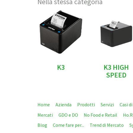
Nella stessa categoria
K3
K3 HIGH
SPEED
Home
Azienda
Prodotti
Servizi
Casi d
Mercati
GDO e DO
No Food e Retail
Ho.R
Blog
Come fare per...
Trend di Mercato
S