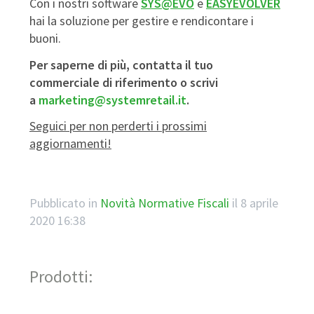
Con i nostri software
SYS@EVO
e
EASYEVOLVER
hai la soluzione per gestire e rendicontare i
buoni.
Per saperne di più, contatta il tuo
commerciale di riferimento o scrivi
a
marketing@systemretail.it
.
Seguici per non perderti i prossimi
aggiornamenti!
Pubblicato in
Novità Normative Fiscali
il
8 aprile
2020 16:38
Prodotti: