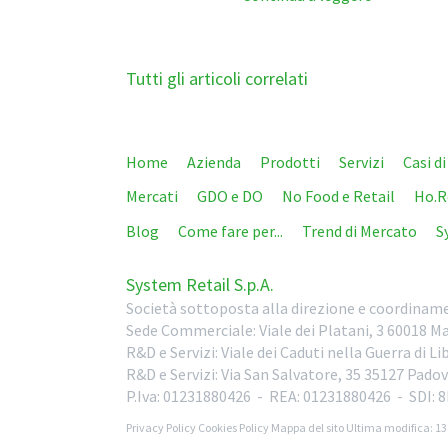
Tutti gli articoli correlati
Home
Azienda
Prodotti
Servizi
Casi d
Mercati
GDO e DO
No Food e Retail
Ho.R
Blog
Come fare per...
Trend di Mercato
S
System Retail S.p.A.
Società sottoposta alla direzione e coordiname
Sede Commerciale:
Viale dei Platani, 3
60018
Ma
R&D e Servizi:
Viale dei Caduti nella Guerra di L
R&D e Servizi:
Via San Salvatore, 35
35127
Padov
P.Iva: 01231880426
- REA: 01231880426
- SDI:
Privacy Policy
Cookies Policy
Mappa del sito
Ultima modifica: 13