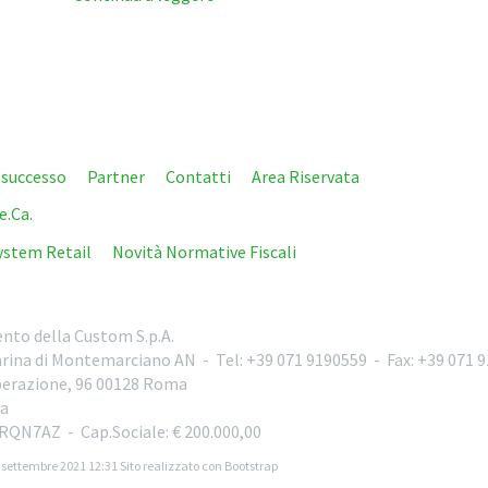
i successo
Partner
Contatti
Area Riservata
e.Ca.
ystem Retail
Novità Normative Fiscali
nto della Custom S.p.A.
rina di Montemarciano
AN
-
Tel:
+39 071 9190559
-
Fax:
+39 071 
iberazione, 96
00128
Roma
a
 8RQN7AZ
- Cap.Sociale: € 200.000,00
 settembre 2021 12:31
Sito realizzato con Bootstrap