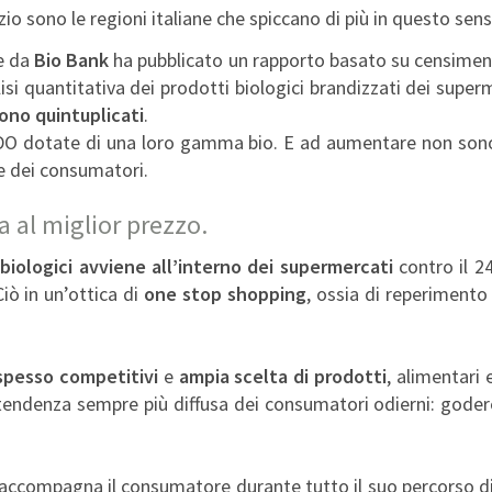
 sono le regioni italiane che spiccano di più in questo sens
e da
Bio Bank
ha pubblicato un rapporto basato su censimenti
nalisi quantitativa dei prodotti biologici brandizzati dei supe
ono quintuplicati
.
 GDO dotate di una loro gamma bio. E ad aumentare non sono
ne dei consumatori.
ta al miglior prezzo.
 biologici avviene all’interno dei supermercati
contro il 2
iò in un’ottica di
one stop shopping
, ossia di reperimento 
spesso competitivi
e
ampia scelta di prodotti
, alimentari 
a tendenza sempre più diffusa dei consumatori odierni: gode
accompagna il consumatore durante tutto il suo percorso di a