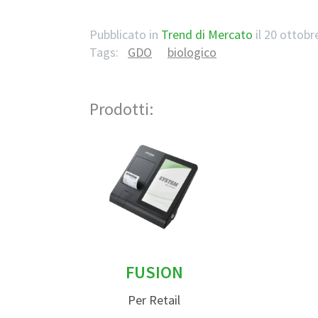
Pubblicato in
Trend di Mercato
il
20 ottobr
Tags:
GDO
biologico
Prodotti:
FUSION
Per Retail