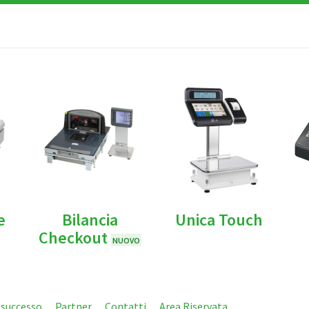
e
Bilancia
Unica Touch
Checkout
NUOVO
i successo
Partner
Contatti
Area Riservata