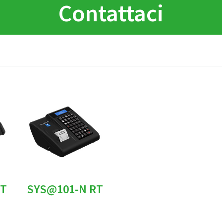
Contattaci
RT
SYS@101-N RT