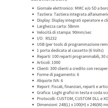
Giornale elettronico: MMC e/o SD a bordo
Tastiera: Tastiera integrata alfanumeric
Display: Display integrati operatore e cl
Larghezza carta: 58mm
Velocità di stampa: 90mm/sec
I/O: RS232
USB (per tools di programmazione rem
1 porta dedicata al cassetto (6 Volts)
Reparti: 100 reparti programmabili, 30 
Articoli: 1000
Clienti: 300 clienti a credito con recupe
Forme di pagamento: 6
Aliquote IVA: 6
Report: Fiscali, finanziari, reparti e artic
Grafica: Loghi grafici in testa e coda s
Protocolli: CUSTOM, CUSTOM DLL e X
Dimensioni: 248(L) x 100(H) x 246(W) 