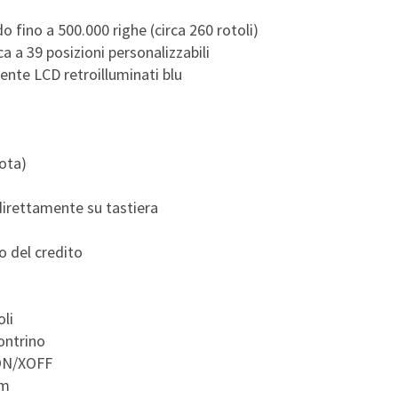
 fino a 500.000 righe (circa 260 rotoli)
a a 39 posizioni personalizzabili
iente LCD retroilluminati blu
ota)
direttamente su tastiera
ro del credito
oli
contrino
ON/XOFF
mm