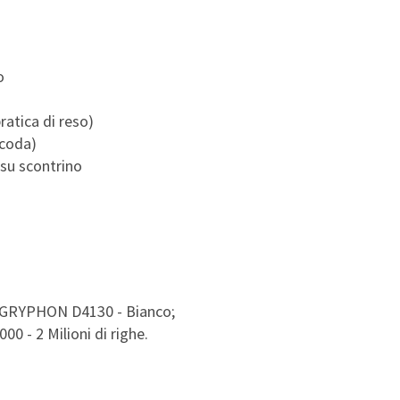
o
atica di reso)
 coda)
su scontrino
o GRYPHON D4130 - Bianco;
00 - 2 Milioni di righe.