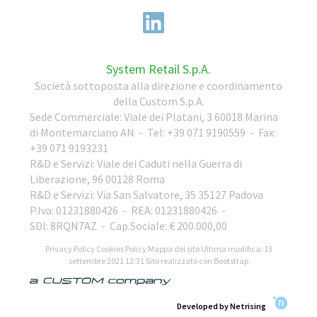
System Retail S.p.A.
Società sottoposta alla direzione e coordinamento
della Custom S.p.A.
Sede Commerciale:
Viale dei Platani, 3
60018
Marina
di Montemarciano
AN
-
Tel:
+39 071 9190559
-
Fax:
+39 071 9193231
R&D e Servizi:
Viale dei Caduti nella Guerra di
Liberazione, 96
00128
Roma
R&D e Servizi:
Via San Salvatore, 35
35127
Padova
P.Iva: 01231880426
- REA: 01231880426
-
SDI: 8RQN7AZ
- Cap.Sociale: € 200.000,00
Privacy Policy
Cookies Policy
Mappa del sito
Ultima modifica: 13
settembre 2021 12:31
Sito realizzato con Bootstrap
Developed by Netrising