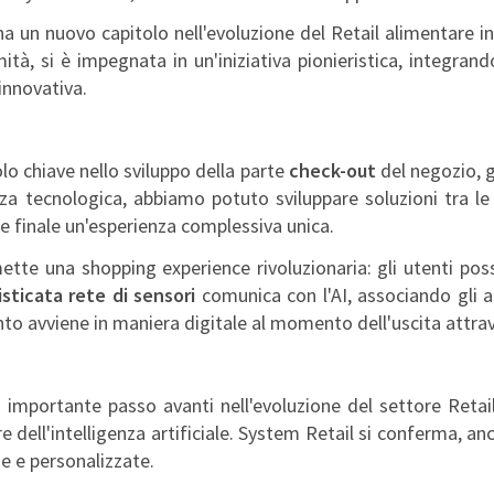
na un nuovo capitolo nell'evoluzione del Retail alimentare in
ità, si è impegnata in un'iniziativa pionieristica, integrand
innovativa.
o chiave nello sviluppo della parte
check-out
del negozio, g
a tecnologica, abbiamo potuto sviluppare soluzioni tra le 
te finale un'esperienza complessiva unica.
te una shopping experience rivoluzionaria: gli utenti poss
isticata rete di sensori
comunica con l'AI, associando gli ar
ento avviene in maniera digitale al momento dell'uscita attr
importante passo avanti nell'evoluzione del settore Retail
 dell'intelligenza artificiale. System Retail si conferma, an
e e personalizzate.