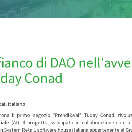
fianco di DAO nell'avv
uday Conad
ail italiano
ona il primo negozio "Prendi&Vai" Tuday Conad, rivoluzi
iciale
(AI). Il progetto, sviluppato in collaborazione con l
con System Retail, software house italiana appartenente al
Gr