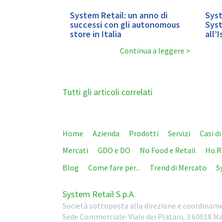
System Retail: un anno di
Syst
successi con gli autonomous
Syst
store in Italia
all’
Continua a leggere
Tutti gli articoli correlati
Home
Azienda
Prodotti
Servizi
Casi d
Mercati
GDO e DO
No Food e Retail
Ho.R
Blog
Come fare per...
Trend di Mercato
S
System Retail S.p.A.
Società sottoposta alla direzione e coordiname
Sede Commerciale:
Viale dei Platani, 3
60018
Ma