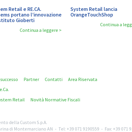
em Retail e RE.CA.
System Retail lancia
ems portano l’innovazione
OrangeTouchShop
Istituto Gioberti
Continua a leg
Continua a leggere
i successo
Partner
Contatti
Area Riservata
e.Ca.
ystem Retail
Novità Normative Fiscali
nto della Custom S.p.A.
rina di Montemarciano
AN
-
Tel:
+39 071 9190559
-
Fax:
+39 071 