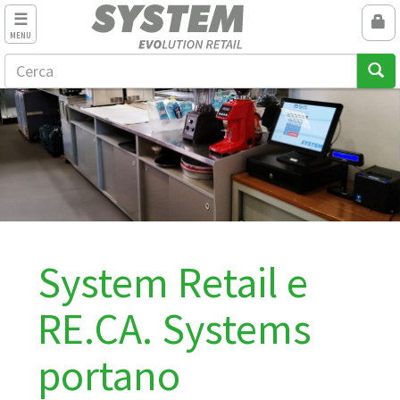
MENU
System Retail e
RE.CA. Systems
portano