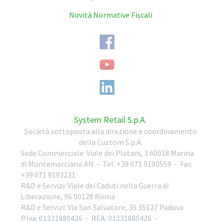
Novità Normative Fiscali
System Retail S.p.A.
Società sottoposta alla direzione e coordinamento
della Custom S.p.A.
Sede Commerciale:
Viale dei Platani, 3
60018
Marina
di Montemarciano
AN
-
Tel:
+39 071 9190559
-
Fax:
+39 071 9193231
R&D e Servizi:
Viale dei Caduti nella Guerra di
Liberazione, 96
00128
Roma
R&D e Servizi:
Via San Salvatore, 35
35127
Padova
P.Iva: 01231880426
- REA: 01231880426
-