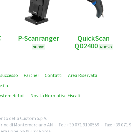
C
P-Scanranger
QuickScan
QD2400
NUOVO
NUOVO
i successo
Partner
Contatti
Area Riservata
e.Ca.
ystem Retail
Novità Normative Fiscali
nto della Custom S.p.A.
rina di Montemarciano
AN
-
Tel:
+39 071 9190559
-
Fax:
+39 071 
iberazione, 96
00128
Roma