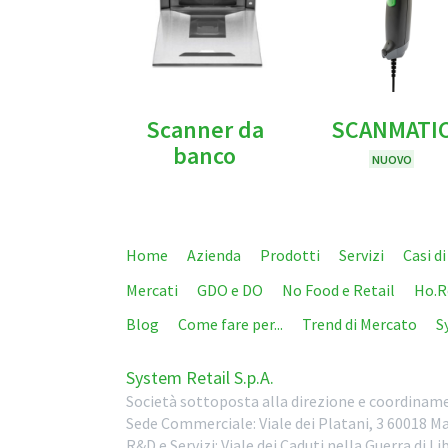
Scanner da
SCANMATI
banco
NUOVO
Home
Azienda
Prodotti
Servizi
Casi d
Mercati
GDO e DO
No Food e Retail
Ho.R
Blog
Come fare per...
Trend di Mercato
S
System Retail S.p.A.
Società sottoposta alla direzione e coordiname
Sede Commerciale:
Viale dei Platani, 3
60018
Ma
R&D e Servizi:
Viale dei Caduti nella Guerra di L