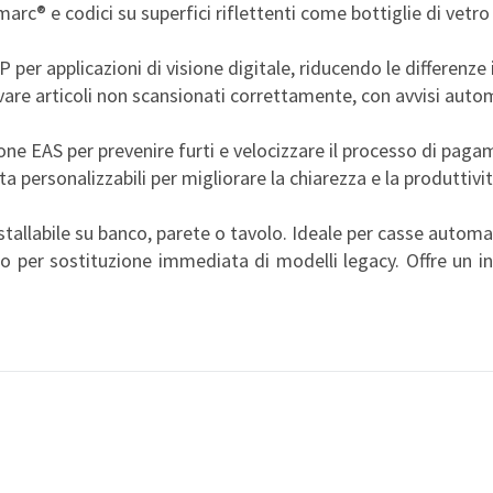
marc® e codici su superfici riflettenti come bottiglie di vetr
er applicazioni di visione digitale, riducendo le differenze in
vare articoli non scansionati correttamente, con avvisi auto
ione EAS per prevenire furti e velocizzare il processo di pag
sta personalizzabili per migliorare la chiarezza e la produttivi
tallabile su banco, parete o tavolo. Ideale per casse automat
o per sostituzione immediata di modelli legacy. Offre un i