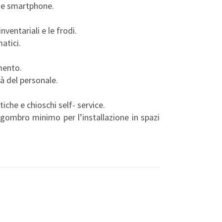
o e smartphone.
ventariali e le frodi.
matici.
amento.
tà del personale.
iche e chioschi self- service.
ngombro minimo per l’installazione in spazi