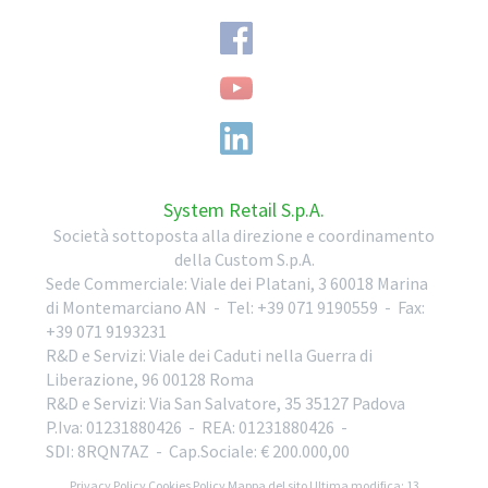
System Retail S.p.A.
Società sottoposta alla direzione e coordinamento
della Custom S.p.A.
Sede Commerciale:
Viale dei Platani, 3
60018
Marina
di Montemarciano
AN
-
Tel:
+39 071 9190559
-
Fax:
+39 071 9193231
R&D e Servizi:
Viale dei Caduti nella Guerra di
Liberazione, 96
00128
Roma
R&D e Servizi:
Via San Salvatore, 35
35127
Padova
P.Iva: 01231880426
- REA: 01231880426
-
SDI: 8RQN7AZ
- Cap.Sociale: € 200.000,00
Privacy Policy
Cookies Policy
Mappa del sito
Ultima modifica: 13