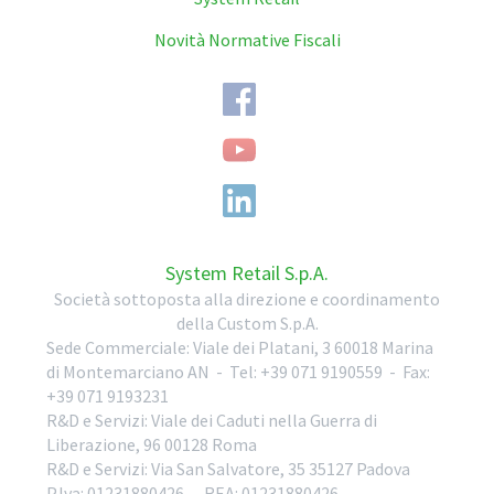
Novità Normative Fiscali
System Retail S.p.A.
Società sottoposta alla direzione e coordinamento
della Custom S.p.A.
Sede Commerciale:
Viale dei Platani, 3
60018
Marina
di Montemarciano
AN
-
Tel:
+39 071 9190559
-
Fax:
+39 071 9193231
R&D e Servizi:
Viale dei Caduti nella Guerra di
Liberazione, 96
00128
Roma
R&D e Servizi:
Via San Salvatore, 35
35127
Padova
P.Iva: 01231880426
- REA: 01231880426
-