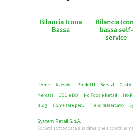
Bilancia Icona
Bilancia Ico
Bassa
bassa self-
service
Home
Azienda
Prodotti
Servizi
Casi d
Mercati
GDO e DO
No Food e Retail
Ho.R
Blog
Come fare per...
Trend di Mercato
S
System Retail S.p.A.
Società sottoposta alla direzione e coordiname