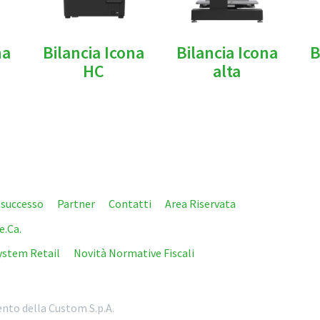
na
Bilancia Icona
Bilancia Icona
B
HC
alta
i successo
Partner
Contatti
Area Riservata
e.Ca.
ystem Retail
Novità Normative Fiscali
nto della Custom S.p.A.