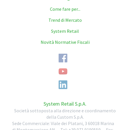
Come fare per...
Trend di Mercato
System Retail
Novità Normative Fiscali
System Retail S.p.A.
Società sottoposta alla direzione e coordinamento
della Custom S.p.A.
Sede Commerciale:
Viale dei Platani, 3
60018
Marina
di Montemarciano
AN
-
Tel:
+39 071 9190559
-
Fax: